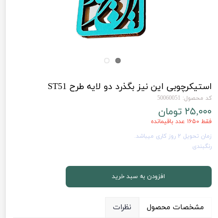
استیکرچوبی این نیز بگذرد دو لایه طرح ST51
کد محصول: 50060051
۲۵,۰۰۰ تومان
فقط ۱۶۵۰ عدد باقیمانده
زمان تحویل 2 روز کاری میباشد.
رنگبندی
افزودن به سبد خرید
مشخصات محصول
نظرات