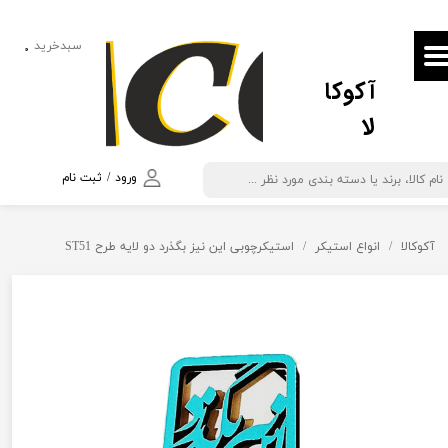
حساب کاربری من
سبدخرید
۰
آکوکا
تغییر گذر واژه
لا
سفارشات
خروج از حساب کاربری
ورود
/
ثبت نام
آکوکالا
انواع استیکر
استیکرچوبی این نیز بگذرد دو لایه طرح ST51