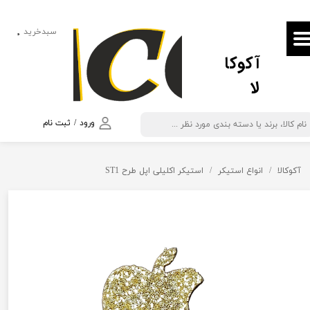
حساب کاربری من
سبدخرید
۰
آکوکا
تغییر گذر واژه
لا
سفارشات
خروج از حساب کاربری
ورود
/
ثبت نام
آکوکالا
انواع استیکر
استیکر اکلیلی اپل طرح ST1