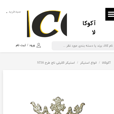
حساب کاربری من
سبدخرید
۰
آکوکا
تغییر گذر واژه
لا
سفارشات
خروج از حساب کاربری
ورود
/
ثبت نام
آکوکالا
انواع استیکر
استیکر اکلیلی تاج طرح ST16