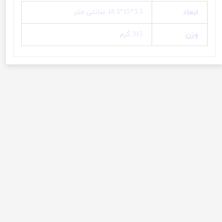
ابعاد
3.5*15*18.5 سانتی متر
وزن
315 گرم