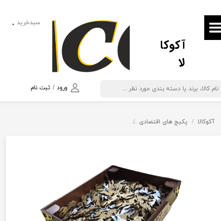
حساب کاربری من
سبدخرید
۰
آکوکا
تغییر گذر واژه
لا
سفارشات
خروج از حساب کاربری
ورود
/
ثبت نام
آکوکالا
پکیج های اقتصادی
پکیج اقتصادی 180 عددی استیکر اکلیلی پرش اسب