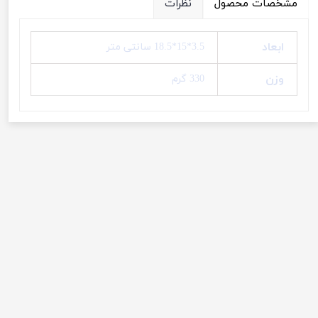
مشخصات محصول
نظرات
ابعاد
3.5*15*18.5 سانتی متر
وزن
330 گرم