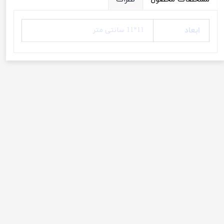
ابعاد
11*11 سانتی متر