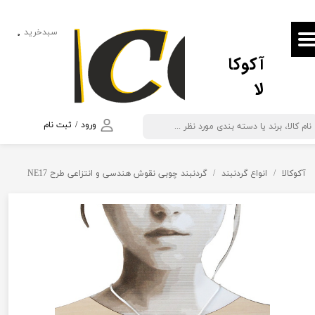
حساب کاربری من
سبدخرید
۰
آکوکا
تغییر گذر واژه
لا
سفارشات
خروج از حساب کاربری
ورود
/
ثبت نام
آکوکالا
انواع گردنبند
گردنبند چوبی نقوش هندسی و انتزاعی طرح NE17