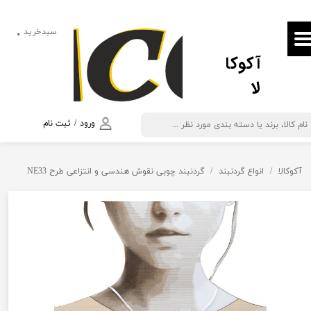
حساب کاربری من
سبدخرید
۰
آکوکا
تغییر گذر واژه
لا
سفارشات
خروج از حساب کاربری
ورود
/
ثبت نام
آکوکالا
انواع گردنبند
گردنبند چوبی نقوش هندسی و انتزاعی طرح NE33