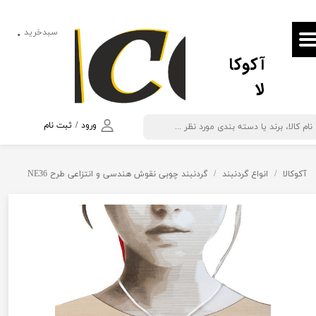
حساب کاربری من
سبدخرید
۰
آکوکا
تغییر گذر واژه
لا
سفارشات
خروج از حساب کاربری
ورود
/
ثبت نام
آکوکالا
انواع گردنبند
گردنبند چوبی نقوش هندسی و انتزاعی طرح NE36