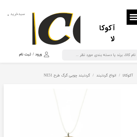
حساب کاربری من
سبدخرید
۰
آکوکا
تغییر گذر واژه
لا
سفارشات
خروج از حساب کاربری
ورود
/
ثبت نام
آکوکالا
انواع گردنبند
گردنبند چوبی گرگ طرح NE51