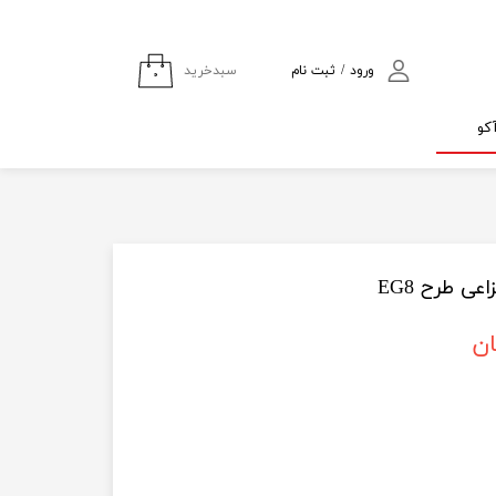
سبدخرید
ورود
/
ثبت نام
۰
حساب کاربری من
کو
تغییر گذر واژه
سفارشات
خروج از حساب
کاربری
ی طرح EG8