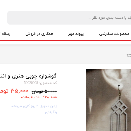
محصولات سفارشی
پیوند مهر
همکاری در فروش
رسانه آ
پکیج های اقتصادی
ویژه نیکوکاری
پک ویژه نمایندگان
حمایت از شاغلین خانگی
پکیج های مناسبتی
گوشواره چوبی هنری و انتزاع
کد محصول: 50020008
۳۵,۰۰۰ تومان
۵۰,۰۰۰ تومان
فقط ۴۲۸ عدد باقیمانده
زمان تحویل 2 روز کاری میباشد.
رنگبندی