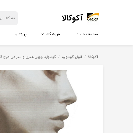
​آکوکالا
صفحه نخست
فروشگاه
پروژه ها
بازارچه آکو
ارزانسرای آکو
آکوکالا
انواع گوشواره
گوشواره چوبی هنری و انتزاعی طرح EG8
انواع استیکر
همه چی 5 تومن
انواع انگشتر
همه چی 15 تومان
انواع دستبند
همه چی 25 تومان
انواع گردنبند
همه چی 35 تومان
انواع پلاک
انواع گوشواره
انواع شانه
انواع پیکسل
انواع گیره
محصولات مذهبی