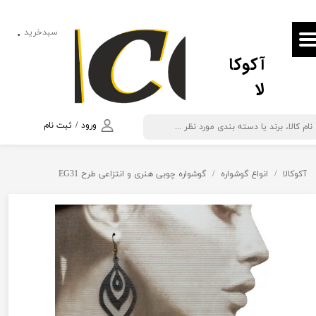
حساب کاربری من
سبدخرید
۰
آکوکا
تغییر گذر واژه
لا
سفارشات
خروج از حساب کاربری
ورود
/
ثبت نام
آکوکالا
انواع گوشواره
گوشواره چوبی هنری و انتزاعی طرح EG31