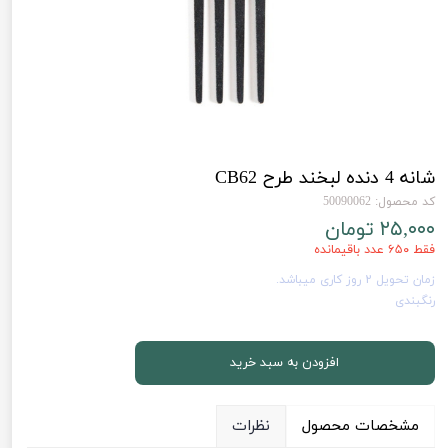
شانه 4 دنده لبخند طرح CB62
کد محصول: 50090062
۲۵,۰۰۰ تومان
فقط ۶۵۰ عدد باقیمانده
زمان تحویل 2 روز کاری میباشد.
رنگبندی
افزودن به سبد خرید
مشخصات محصول
نظرات