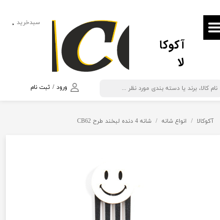
حساب کاربری من
سبدخرید
۰
آکوکا
تغییر گذر واژه
لا
سفارشات
خروج از حساب کاربری
ورود
/
ثبت نام
آکوکالا
انواع شانه
شانه 4 دنده لبخند طرح CB62