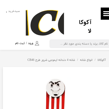
حساب کاربری من
سبدخرید
۰
آکوکا
تغییر گذر واژه
لا
سفارشات
خروج از حساب کاربری
ورود
/
ثبت نام
آکوکالا
انواع شانه
شانه 4 دندانه ایموجی شرور طرح CB46