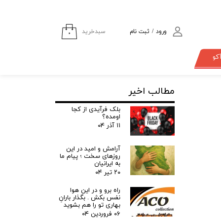
سبدخرید
ورود
/
ثبت نام
۰
حساب کاربری من
کو
تغییر گذر واژه
سفارشات
مطالب اخیر
خروج از حساب
بلک فرآیدی از کجا
کاربری
اومده؟
۱۱ آذر ۰۴
آرامش و امید در این
روزهای سخت ؛ پیام ما
به ایرانیان
۲۰ تیر ۰۴
راه برو و در این هوا
نفس بکش . بگذار بارانِ
بهاری تو را هم بشوید
۰۶ فروردین ۰۴