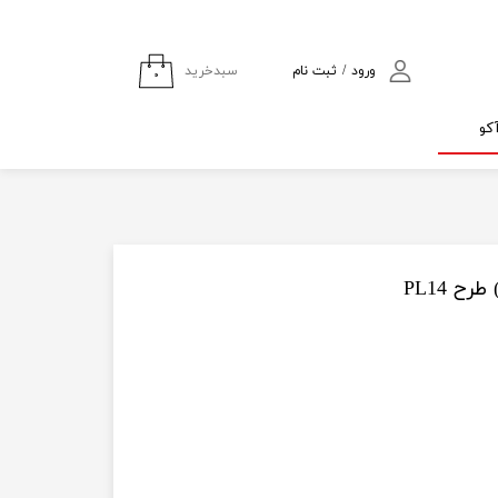
سبدخرید
ورود
/
ثبت نام
۰
حساب کاربری من
کو
تغییر گذر واژه
سفارشات
خروج از حساب
کاربری
 PL14