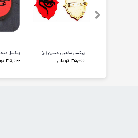
استیکر مذهبی حسین (ع) طرح ST46
پیکسل مذهبی حسین (ع) طرح PL14
۳۵,۰۰۰ تومان
۳۵,۰۰۰ تومان