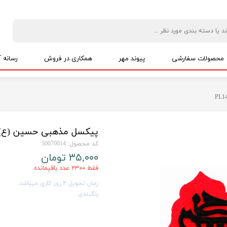
محصولات سفارشی
پیوند مهر
همکاری در فروش
رسانه آ
پکیج های اقتصادی
ویژه نیکوکاری
پک ویژه نمایندگان
حمایت از شاغلین خانگی
پکیج های مناسبتی
پیکسل مذهبی حسین (ع) طرح
کد محصول: 50070014
۳۵,۰۰۰ تومان
فقط ۲۳۰۰ عدد باقیمانده
زمان تحویل 2 روز کاری میباشد.
رنگبندی