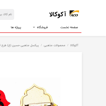
​آکوکالا
صفحه نخست
فروشگاه
پروژه ها
بازارچه آکو
ارزانسرای آکو
آکوکالا
محصولات مذهبی
پیکسل مذهبی حسین (ع) طرح PL14
انواع استیکر
همه چی 5 تومن
انواع انگشتر
همه چی 15 تومان
انواع دستبند
همه چی 25 تومان
انواع گردنبند
همه چی 35 تومان
انواع پلاک
انواع گوشواره
انواع شانه
انواع پیکسل
انواع گیره
محصولات مذهبی