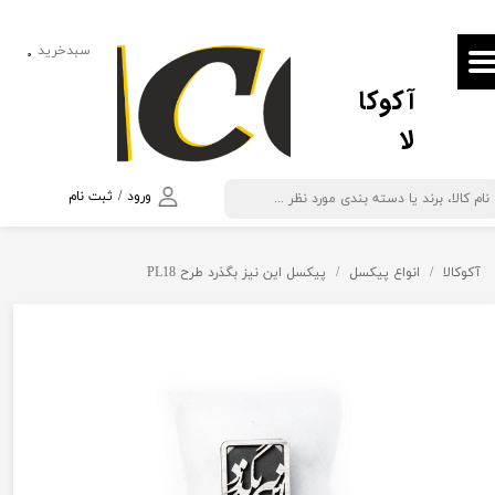
حساب کاربری من
سبدخرید
۰
آکوکا
تغییر گذر واژه
لا
سفارشات
خروج از حساب کاربری
ورود
/
ثبت نام
آکوکالا
انواع پیکسل
پیکسل این نیز بگذرد طرح PL18