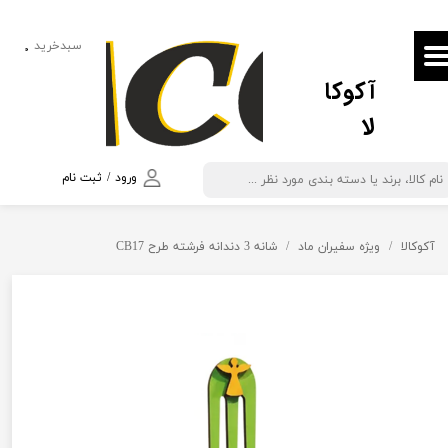
حساب کاربری من
سبدخرید
۰
آکوکا
تغییر گذر واژه
لا
سفارشات
خروج از حساب کاربری
ورود
/
ثبت نام
آکوکالا
ویژه سفیران ماد
شانه 3 دندانه فرشته طرح CB17