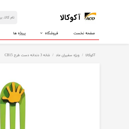
​آکوکالا
صفحه نخست
فروشگاه
پروژه ها
بازارچه آکو
ارزانسرای آکو
آکوکالا
ویژه سفیران ماد
شانه 3 دندانه دست طرح CB15
انواع استیکر
همه چی 5 تومن
انواع انگشتر
همه چی 15 تومان
انواع دستبند
همه چی 25 تومان
انواع گردنبند
همه چی 35 تومان
انواع پلاک
انواع گوشواره
انواع شانه
انواع پیکسل
انواع گیره
محصولات مذهبی