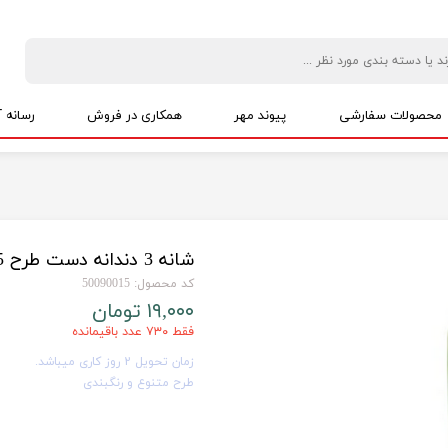
محصولات سفارشی
پیوند مهر
همکاری در فروش
رسانه آ
پکیج های اقتصادی
ویژه نیکوکاری
پک ویژه نمایندگان
حمایت از شاغلین خانگی
پکیج های مناسبتی
شانه 3 دندانه دست طرح CB15
کد محصول: 50090015
۱۹,۰۰۰ تومان
فقط ۷۳۰ عدد باقیمانده
زمان تحویل 2 روز کاری میباشد.
طرح متنوع و رنگبندی