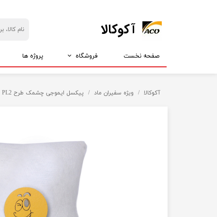
​آکوکالا
صفحه نخست
فروشگاه
پروژه ها
بازارچه آکو
ارزانسرای آکو
آکوکالا
ویژه سفیران ماد
پیکسل ایموجی چشمک طرح PL2
انواع استیکر
همه چی 5 تومن
انواع انگشتر
همه چی 15 تومان
انواع دستبند
همه چی 25 تومان
انواع گردنبند
همه چی 35 تومان
انواع پلاک
انواع گوشواره
انواع شانه
انواع پیکسل
انواع گیره
محصولات مذهبی