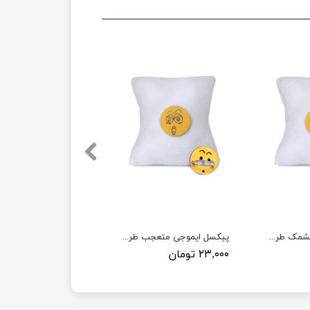
پیکسل ایموجی چشمک طرح PL2
پیکسل ایموجی متعجب طرح PL1
۲۳,۰۰۰ تومان