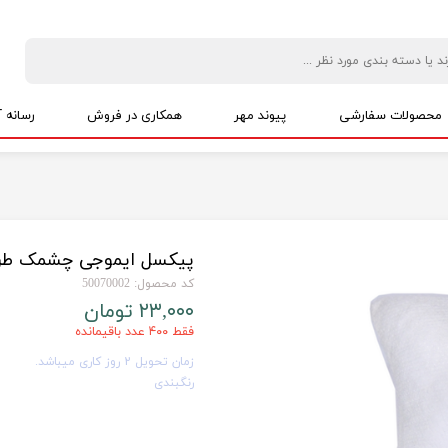
محصولات سفارشی
پیوند مهر
همکاری در فروش
رسانه آ
پکیج های اقتصادی
ویژه نیکوکاری
پک ویژه نمایندگان
حمایت از شاغلین خانگی
پکیج های مناسبتی
پیکسل ایموجی چشمک طرح 2
کد محصول: 50070002
۲۳,۰۰۰ تومان
فقط ۴۰۰ عدد باقیمانده
زمان تحویل 2 روز کاری میباشد.
رنگبندی