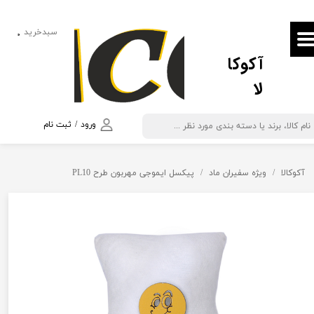
حساب کاربری من
سبدخرید
۰
آکوکا
تغییر گذر واژه
لا
سفارشات
خروج از حساب کاربری
ورود
/
ثبت نام
آکوکالا
ویژه سفیران ماد
پیکسل ایموجی مهربون طرح PL10