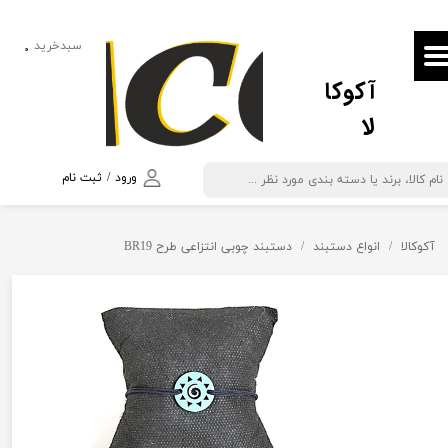
حساب کاربری من
سبدخرید
۰
آکوکا
تغییر گذر واژه
لا
سفارشات
خروج از حساب کاربری
ورود
/
ثبت نام
آکوکالا
انواع دستبند
دستبند چوبی انتزاعی طرح BR19