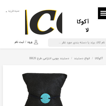
حساب کاربری من
سبدخرید
۰
آکوکا
تغییر گذر واژه
لا
سفارشات
خروج از حساب کاربری
ورود
/
ثبت نام
آکوکالا
انواع دستبند
دستبند چوبی انتزاعی طرح BR20