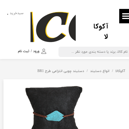
حساب کاربری من
سبدخرید
۰
آکوکا
تغییر گذر واژه
لا
سفارشات
خروج از حساب کاربری
ورود
/
ثبت نام
آکوکالا
انواع دستبند
دستبند چوبی انتزاعی طرح BR1