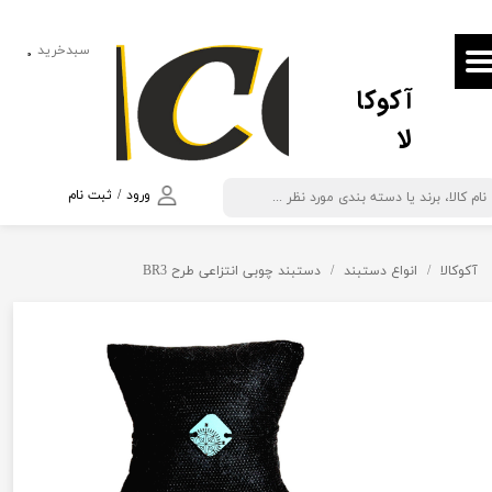
حساب کاربری من
سبدخرید
۰
آکوکا
تغییر گذر واژه
لا
سفارشات
خروج از حساب کاربری
ورود
/
ثبت نام
آکوکالا
انواع دستبند
دستبند چوبی انتزاعی طرح BR3